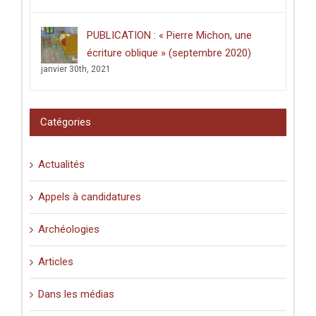
dans
les
PUBLICATION : « Pierre Michon, une
lieux
saints
écriture oblique » (septembre 2020)
:
janvier 30th, 2021
graffiti
latins
et
pèlerinage
Catégories
en
Palestine
(XIe-
Actualités
XVIe
siècle)
».
Appels à candidatures
Archéologies
Articles
Dans les médias