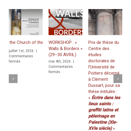
the Church of the Nativity in Bethlehem. Inscriptions and Graffiti in 
WORKSHOP : «
Prix de thèse du
J
Walls & Borders »
Centre des
«
juillet 1st, 2026
|
(29–30 AVRIL)
études
Z
Commentaires
doctorales de
f
sur
fermés
mai 4th, 2026
|
 a Multilingual and Multigraphic Perspective
l’Université de
K
Commentaires
sur
fermés
Poitiers décerné
(
WORKSHOP
à Clément
2
:
Dussart, pour sa
m
«
thèse intitulée :
C
Walls
f
«
Écrire dans les
&
Borders
lieux saints :
»
graffiti latins et
(29–
pèlerinage en
30
Palestine (XIe-
AVRIL)
XVIe siècle)
».