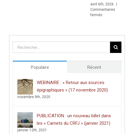
avril 6th, 2026
|
Commentaires
sur
fermés
Prix
de
thèse
du
Centre
des
études
doctorales
de
Populaire
Récent
l’Université
de
Poitiers
WEBINAIRE : « Retour aux sources
décerné
épigraphiques » (17 novembre 2020)
à
Clément
novembre 9th, 2020
Dussart,
pour
sa
PUBLICATION : un nouveau billet dans
thèse
intitulée
les « Carnets du CRFJ » (janvier 2021)
:
janvier 12th, 2021
«
Écrire