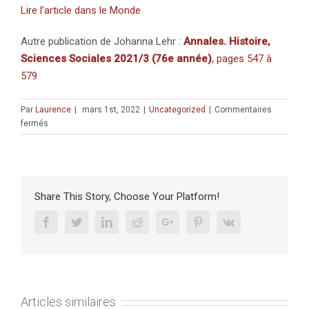
Lire l’article dans le Monde
Autre publication de Johanna Lehr :
Annales. Histoire,
Sciences Sociales
2021/3 (76e année)
, pages 547 à
579
Par
Laurence
|
mars 1st, 2022
|
Uncategorized
|
Commentaires
sur
fermés
MÉDIAS
:
«
L’histoire
cachée
Share This Story, Choose Your Platform!
des
juifs
Facebook
Twitter
Linkedin
Reddit
Google+
Pinterest
Vk
de
la
Santé
»
(mars
Articles similaires
2022)