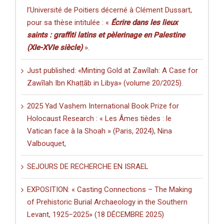
l’Université de Poitiers décerné à Clément Dussart,
pour sa thèse intitulée : «
Écrire dans les lieux
saints : graffiti latins et pèlerinage en Palestine
(XIe-XVIe siècle)
».
Just published: «Minting Gold at Zawīlah: A Case for
Zawīlah Ibn Khaṭṭāb in Libya» (volume 20/2025).
2025 Yad Vashem International Book Prize for
Holocaust Research : « Les Âmes tièdes : le
Vatican face à la Shoah » (Paris, 2024), Nina
Valbouquet,
SEJOURS DE RECHERCHE EN ISRAEL
EXPOSITION: « Casting Connections – The Making
of Prehistoric Burial Archaeology in the Southern
Levant, 1925–2025» (18 DÉCEMBRE 2025)