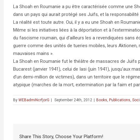
La Shoah en Roumanie a pu être caractérisée comme une Shoah 
dans un pays qui aurait protégé ses Juifs, et la responsabili
La réalité est toute autre. Oui, il y a eu une Shoah en Rouman
Même si les initiatives liées à la déportation et à l’extermina
du fascisme roumain, qui d’ailleurs les a revendiquées sans é
guerre comme des unités de tueries mobiles, leurs Aktionen, 
mauvaises mains ».
La Shoah en Roumanie fut le théâtre de massacres de Juifs 
Bucarest (janvier 1941), celui de Iasi (juin 1941), jusqu’aux 
d’un demi-million de victimes), dans un territoire que le r
atypique (marches de la mort, extermination par la faim et pa
By
WEBadmiNcrfjorG
|
September 24th, 2012
|
Books
,
Publications
,
Soci
Share This Story, Choose Your Platform!