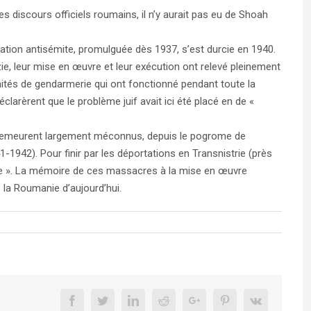
discours officiels roumains, il n’y aurait pas eu de Shoah
slation antisémite, promulguée dès 1937, s’est durcie en 1940.
azie, leur mise en œuvre et leur exécution ont relevé pleinement
nités de gendarmerie qui ont fonctionné pendant toute la
rèrent que le problème juif avait ici été placé en de «
s demeurent largement méconnus, depuis le pogrome de
-1942). Pour finir par les déportations en Transnistrie (près
que ». La mémoire de ces massacres à la mise en œuvre
 la Roumanie d’aujourd’hui.
Facebook
Twitter
Linkedin
Reddit
Google+
Pinterest
Vk