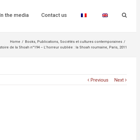
In the media
Contact us
Home
/
Books
,
Publications
,
Sociétés et cultures contemporaines
/
stoire de la Shoah n°194 – L’horreur oubliée : la Shoah roumaine, Paris, 2011
Previous
Next