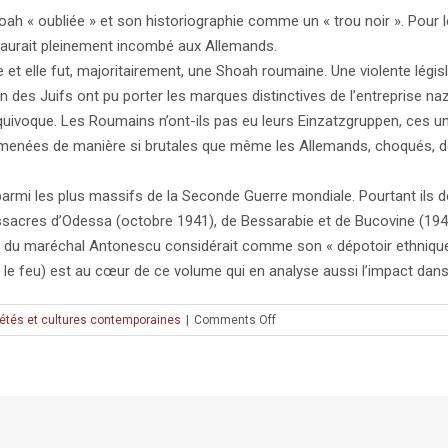
« oubliée » et son historiographie comme un « trou noir ». Pour les 
té aurait pleinement incombé aux Allemands.
ie et elle fut, majoritairement, une Shoah roumaine. Une violente légi
tion des Juifs ont pu porter les marques distinctives de l’entreprise n
quivoque. Les Roumains n’ont-ils pas eu leurs Einzatzgruppen, ces u
menées de manière si brutales que même les Allemands, choqués, décla
parmi les plus massifs de la Seconde Guerre mondiale. Pourtant il
massacres d’Odessa (octobre 1941), de Bessarabie et de Bucovine (1941
égime du maréchal Antonescu considérait comme son « dépotoir ethni
r le feu) est au cœur de ce volume qui en analyse aussi l’impact dans
on
étés et cultures contemporaines
|
Comments Off
Revue
d’histoire
de
la
Shoah
n°194