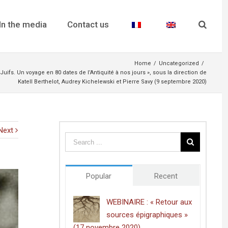
In the media
Contact us
Home
/
Uncategorized
/
uifs. Un voyage en 80 dates de l’Antiquité à nos jours », sous la direction de
Katell Berthelot, Audrey Kichelewski et Pierre Savy (9 septembre 2020)
Next
Popular
Recent
WEBINAIRE : « Retour aux
sources épigraphiques »
(17 novembre 2020)