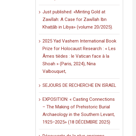
(volume
20/2025).
Just published: «Minting Gold at
Zawīlah: A Case for Zawīlah Ibn
Khaṭṭāb in Libya» (volume 20/2025).
2025 Yad Vashem International Book
Prize for Holocaust Research : « Les
Âmes tièdes : le Vatican face à la
Shoah » (Paris, 2024), Nina
Valbouquet,
SEJOURS DE RECHERCHE EN ISRAEL
EXPOSITION: « Casting Connections
– The Making of Prehistoric Burial
e
Archaeology in the Southern Levant,
1925–2025» (18 DÉCEMBRE 2025)