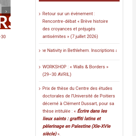
Retour sur un événement :
Rencontre-débat « Brève histoire
des croyances et préjugés
antisémites » (7 juillet 2026)
 Graffiti in a Multilingual and Multigraphic Perspective
Just published: «Minting Gold at Zawīlah: A
rs
Case for Zawīlah Ibn Khaṭṭāb in Libya»
a thèse
(volume 20/2025).
urch of the Nativity in Bethlehem. Inscriptions and Graffiti in a Mult
nts :
on
March 19th, 2026
|
Comments Off
estine
Just
WORKSHOP : « Walls & Borders »
published:
«Minting
(29–30 AVRIL)
Gold
at
Prix de thèse du Centre des études
Zawīlah:
A
doctorales de l’Université de Poitiers
Case
décerné à Clément Dussart, pour sa
for
thèse intitulée : «
Écrire dans les
Zawīlah
Ibn
lieux saints : graffiti latins et
es
Khaṭṭāb
pèlerinage en Palestine (XIe-XVIe
in
té
Libya»
siècle)
».