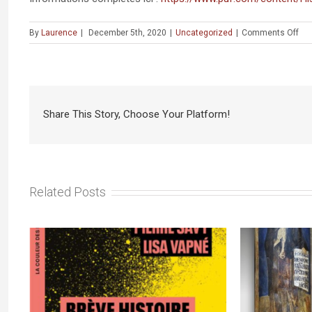
on
By
Laurence
|
December 5th, 2020
|
Uncategorized
|
Comments Off
PU
&
VI
:
«
Share This Story, Choose Your Platform!
His
de
Jui
Un
voy
en
Related Posts
80
dat
de
l’An
à
no
jou
»,
so