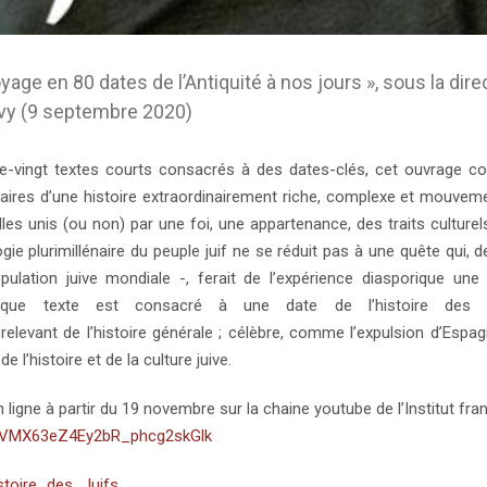
ge en 80 dates de l’Antiquité à nos jours », sous la dire
Savy (9 septembre 2020)
vingt textes courts consacrés à des dates-clés, cet ouvrage col
naires d’une histoire extraordinairement riche, complexe et mouvem
es unis (ou non) par une foi, une appartenance, des traits culturel
 plurimillénaire du peuple juif ne se réduit pas à une quête qui, de 
ulation juive mondiale -, ferait de l’expérience diasporique une
que texte est consacré à une date de l’histoire des J
elevant de l’histoire générale ; célèbre, comme l’expulsion d’Espa
’histoire et de la culture juive.
ligne à partir du 19 novembre sur la chaine youtube de l’Institut fra
BDVMX63eZ4Ey2bR_phcg2skGlk
stoire_des_Juifs