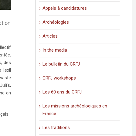
Appels à candidatures
Archéologies
ction
Articles
lectif
In the media
entée.
s, des
Le bulletin du CRFJ
l’exil
 vaste
CRFJ workshops
uifs,
Les 60 ans du CRFJ
gne en
Les missions archéologiques en
France
nçais
Les traditions