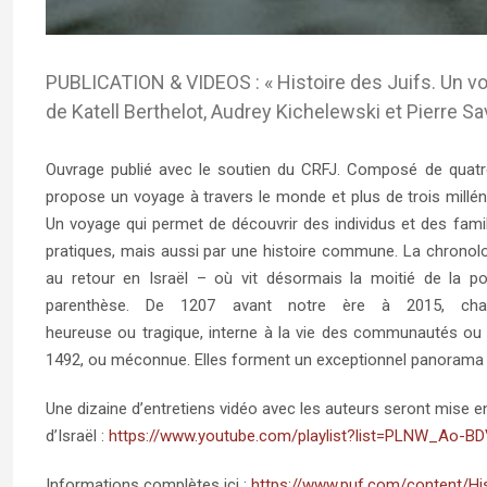
PUBLICATION & VIDEOS : « Histoire des Juifs. Un voya
de Katell Berthelot, Audrey Kichelewski et Pierre 
Ouvrage
publié avec le soutien du CRFJ. Composé de quatre-
propose un voyage à travers le monde et plus de trois millé
Un voyage qui permet de découvrir des individus et des famill
pratiques, mais aussi par une histoire commune. La chronologie
au retour en Israël – où vit désormais la moitié de la pop
parenthèse. De 1207 avant notre ère à 2015, cha
heureuse ou tragique, interne à la vie des communautés ou r
1492, ou méconnue. Elles forment un exceptionnel panorama de l
Une dizaine d’entretiens vidéo avec les auteurs seront mise en 
d’Israël :
https://www.youtube.com/playlist?list=PLNW_Ao-
Informations complètes ici :
https://www.puf.com/content/Hi