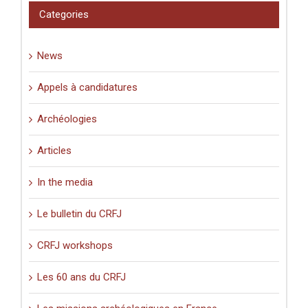
pèlerinage
Categories
en
Palestine
(XIe-
News
XVIe
siècle)
».
Appels à candidatures
Archéologies
Articles
In the media
Le bulletin du CRFJ
CRFJ workshops
Les 60 ans du CRFJ