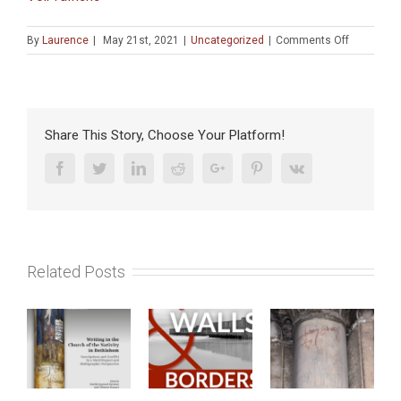
on
By
Laurence
|
May 21st, 2021
|
Uncategorized
|
Comments Off
COLLOQU
:
Centenair
d’Albert
Memmi
Share This Story, Choose Your Platform!
à
l’occasion
Facebook
Twitter
Linkedin
Reddit
Google+
Pinterest
Vk
du
1er
anniversai
de
sa
Related Posts
mort
(23-
25
mai
2021)