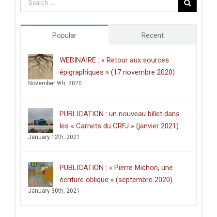
des
études
doctorales
de
Popular
Recent
l’Université
de
Poitiers
WEBINAIRE : « Retour aux sources
décerné
épigraphiques » (17 novembre 2020)
à
Clément
November 9th, 2020
Dussart,
pour
sa
PUBLICATION : un nouveau billet dans
thèse
intitulée
les « Carnets du CRFJ » (janvier 2021)
:
January 12th, 2021
«
Écrire
dans
les
PUBLICATION : « Pierre Michon, une
lieux
saints
écriture oblique » (septembre 2020)
:
January 30th, 2021
graffiti
latins
et