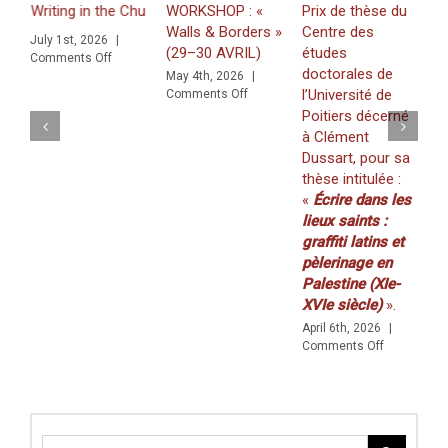
iting in the Church of the Nativity in Bethlehem. Inscriptions and Gra
WORKSHOP : «
Prix de thèse du
J
Walls & Borders »
Centre des
«
July 1st, 2026
|
(29–30 AVRIL)
études
Z
on
Comments Off
doctorales de
f
ons and Graffiti in a Multilingual and Multigraphic Perspective
May 4th, 2026
|
on
l’Université de
K
Comments Off
WORKSHOP
Poitiers décerné
(
:
à Clément
2
«
Dussart, pour sa
M
Walls
thèse intitulée :
C
&
«
Écrire dans les
Borders
»
lieux saints :
(29–
graffiti latins et
30
pèlerinage en
AVRIL)
Palestine (XIe-
XVIe siècle)
».
April 6th, 2026
|
on
Comments Off
Prix
de
thèse
du
Centre