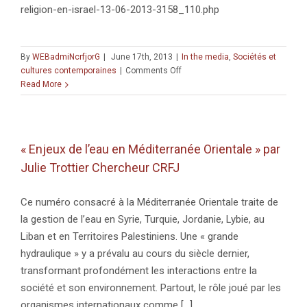
religion-en-israel-13-06-2013-3158_110.php
By
WEBadmiNcrfjorG
|
June 17th, 2013
|
In the media
,
Sociétés et
on
cultures contemporaines
|
Comments Off
« Sortir
Read More
de
la
religion
en
« Enjeux de l’eau en Méditerranée Orientale » par
Israël »
Julie Trottier Chercheur CRFJ
par
Florence
Heymann
Ce numéro consacré à la Méditerranée Orientale traite de
la gestion de l’eau en Syrie, Turquie, Jordanie, Lybie, au
Liban et en Territoires Palestiniens. Une « grande
hydraulique » y a prévalu au cours du siècle dernier,
transformant profondément les interactions entre la
société et son environnement. Partout, le rôle joué par les
organismes internationaux comme [...]