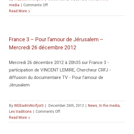
on
media
|
Comments Off
DÉCÈS
Read More
DE
MONSIEUR
JEAN
PERROT
France 3 – Pour l’amour de Jérusalem –
Mercredi 26 décembre 2012
Mercredi 26 décembre 2012 à 20h35 sur France 3 -
participation de VINCENT LEMIRE, Chercheur CRFJ -
diffusion du documentaire TV - Pour l'amour de
Jérusalem.
By
WEBadmiNcrfjorG
|
December 26th, 2012
|
News
,
In the media
,
on
Les traditions
|
Comments Off
France
Read More
3
–