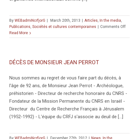
By
WEBadmiNcrfjorG
|
March 20th, 2013
|
Articles
,
In the media
,
on
Publications
,
Sociétés et cultures contemporaines
|
Comments Off
« Enjeu
Read More
de
l’eau
en
Méditer
DÉCÈS DE MONSIEUR JEAN PERROT
Oriental
par
Julie
Nous sommes au regret de vous faire part du décès, à
Trottier
l'âge de 92 ans, de Monsieur Jean Perrot - Archéologue,
Cherch
préhistorien - Directeur de recherche honoraire du CNRS -
CRFJ
Fondateur de la Mission Permanente du CNRS en Israël -
Directeur du Centre de Recherche Français à Jérusalem
(1952-1992) - L'équipe du CRFJ s'associe au deuil de [...]
By
WEBadmiNcrfjorG
|
December 27th, 2012
|
News
,
In the