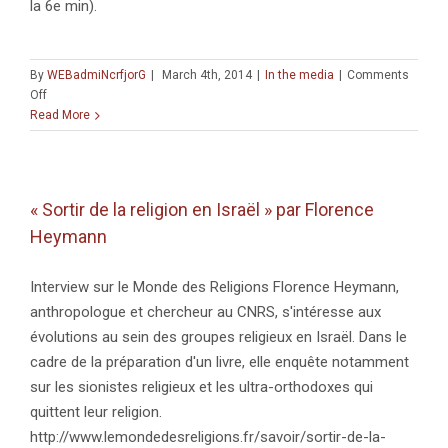
la 6e min).
By
WEBadmiNcrfjorG
|
March 4th, 2014
|
In the media
|
Comments
on
Off
Interviews
Read More
de
Florence
Heymann,
sur
« Sortir de la religion en Israël » par Florence
i24news
Heymann
Interview sur le Monde des Religions Florence Heymann,
anthropologue et chercheur au CNRS, s'intéresse aux
évolutions au sein des groupes religieux en Israël. Dans le
cadre de la préparation d'un livre, elle enquête notamment
sur les sionistes religieux et les ultra-orthodoxes qui
quittent leur religion.
http://www.lemondedesreligions.fr/savoir/sortir-de-la-