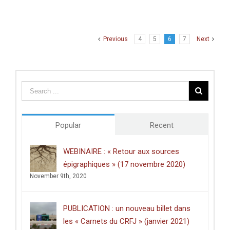
Pour
l’amour
de
Jérusalem
Previous
4
5
6
7
Next
–
Mercredi
26
décembre
2012
Popular
Recent
WEBINAIRE : « Retour aux sources
épigraphiques » (17 novembre 2020)
November 9th, 2020
PUBLICATION : un nouveau billet dans
les « Carnets du CRFJ » (janvier 2021)