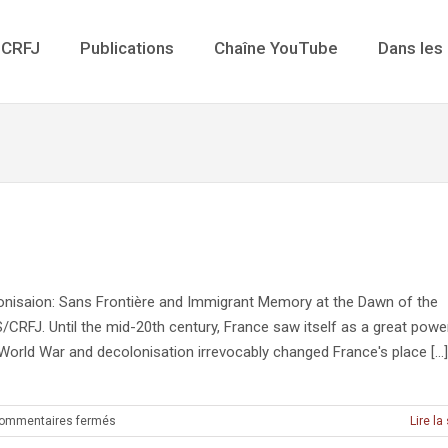
 CRFJ
Publications
Chaîne YouTube
Dans les
onisaion: Sans Frontière and Immigrant Memory at the Dawn of the
RFJ. Until the mid-20th century, France saw itself as a great powe
World War and decolonisation irrevocably changed France's place [...]
sur
ommentaires fermés
Lire la
FRANCE