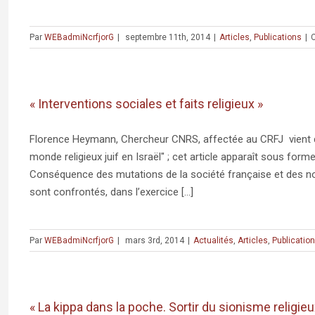
Par
WEBadmiNcrfjorG
|
septembre 11th, 2014
|
Articles
,
Publications
|
« Interventions sociales et faits religieux »
Florence Heymann, Chercheur CNRS, affectée au CRFJ vient de pu
monde religieux juif en Israël" ; cet article apparaît sous forme
Conséquence des mutations de la société française et des nou
sont confrontés, dans l’exercice [...]
Par
WEBadmiNcrfjorG
|
mars 3rd, 2014
|
Actualités
,
Articles
,
Publicatio
« La kippa dans la poche. Sortir du sionisme religieu