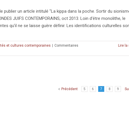
ublier un article intitulé "La kippa dans la poche. Sortir du sionism
S MONDES JUIFS CONTEMPORAINS, oct 2013. Loin d’être monolithe, le
 qu’il ne se laisse guère définir. Les identifications culturelles sont 
tés et cultures contemporaines
|
Commentaires
Lire la
Précédent
5
6
7
8
9
Su