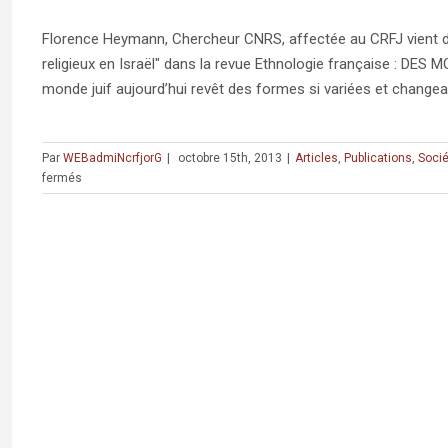
Florence Heymann, Chercheur CNRS, affectée au CRFJ vient de p
religieux en Israël" dans la revue Ethnologie française : DE
monde juif aujourd’hui revêt des formes si variées et changeantes
Par
WEBadmiNcrfjorG
|
octobre 15th, 2013
|
Articles
,
Publications
,
Socié
sur
fermés
« La
kippa
dans
la
poche.
Sortir
du
sionisme
religieux
en
Israël »