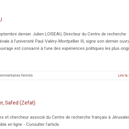
since
the
1970s
U
–
Yann
Scioldo
septembre dernier. Julien LOISEAU, Directeur du Centre de recherche
Zürcher
ale à l'université Paul-Valéry-Montpellier III, signe son dernier ouv
ouvrage est consacré à l’une des expériences politiques les plus orig
sur
ommentaires fermés
Lire la
Les
Mamelouks
(XIIIe-
XVIe
, Safed (Zefat)
siècle)
–
Julien
nes et chercheur associé du Centre de recherche français à Jérusale
LOISEAU
ble en ligne - Consulter l'article.