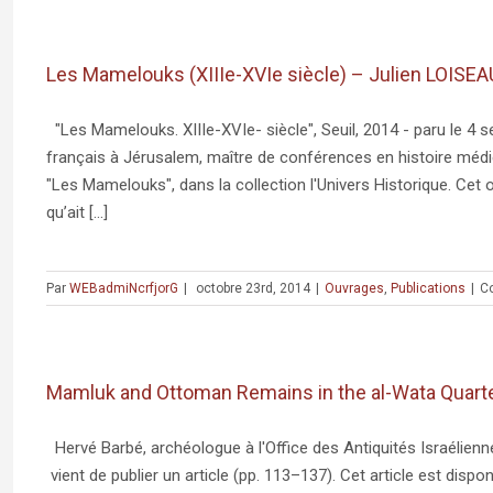
Les Mamelouks (XIIIe-XVIe siècle) – Julien LOISEA
"Les Mamelouks. XIIIe-XVIe- siècle", Seuil, 2014 - paru le 4 
français à Jérusalem, maître de conférences en histoire médiév
"Les Mamelouks", dans la collection l'Univers Historique. Cet 
qu’ait [...]
Par
WEBadmiNcrfjorG
|
octobre 23rd, 2014
|
Ouvrages
,
Publications
|
C
Mamluk and Ottoman Remains in the al-Wata Quarter
Hervé Barbé, archéologue à l'Office des Antiquités Israélien
vient de publier un article (pp. 113–137). Cet article est disponi