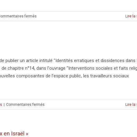
sur
Commentaires fermés
Lire la
Mamluk
and
Ottoman
Remains
in
the
al-
blier un article intitulé "Identités erratiques et dissidences dans 
Wata
 de chapitre n°14, dans l'ouvrage "Interventions sociales et faits relig
Quarter,
velles composantes de l’espace public, les travailleurs sociaux
Safed
(Zefat)
sur
ns
|
Commentaires fermés
Lire la
« Interventions
sociales
et
faits
x en Israël »
religieux »