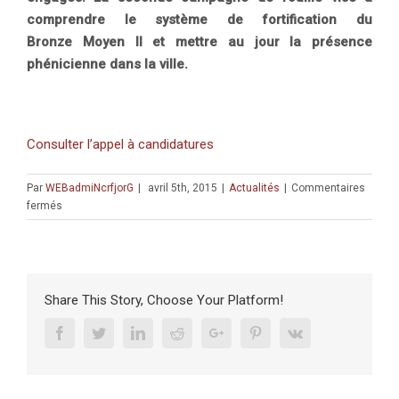
comprendre le système de fortification du
Bronze
Moyen II et mettre au jour la présence
phénicienne dans la ville.
Consulter l’appel à candidatures
Par
WEBadmiNcrfjorG
|
avril 5th, 2015
|
Actualités
|
Commentaires
sur
fermés
Campagne
fouilles
2015
site
Tel
Share This Story, Choose Your Platform!
Achziv
Facebook
Twitter
Linkedin
Reddit
Google+
Pinterest
Vk