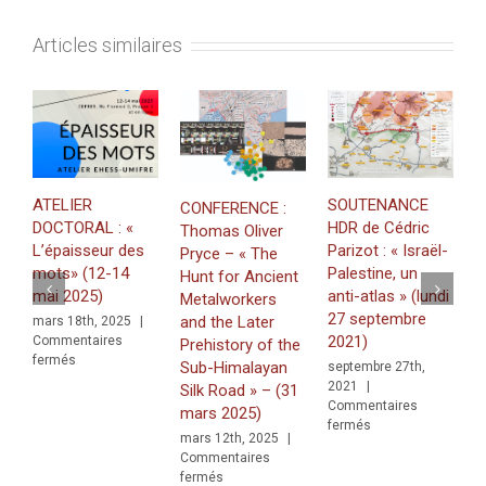
Articles similaires
M
ATELIER
SOUTENANCE
«
CONFERENCE :
DOCTORAL : «
HDR de Cédric
g
Thomas Oliver
L’épaisseur des
Parizot : « Israël-
u
Pryce – « The
mots» (12-14
Palestine, un
Hunt for Ancient
j
mai 2025)
anti-atlas » (lundi
Metalworkers
C
f
27 septembre
and the Later
mars 18th, 2025
|
2021)
Commentaires
Prehistory of the
sur
fermés
Sub-Himalayan
septembre 27th,
ATELIER
2021
|
Silk Road » – (31
DOCTORAL
Commentaires
mars 2025)
:
sur
fermés
«
mars 12th, 2025
|
SOUTENANCE
L’épaisseur
Commentaires
HDR
sur
des
fermés
de