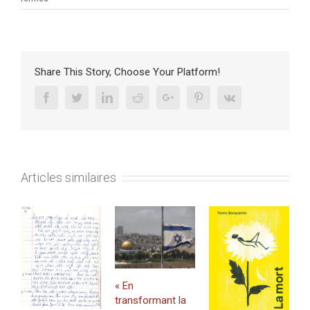
« Enjeux
de
l’eau
en
Méditerranée
Share This Story, Choose Your Platform!
Orientale »
par
Facebook
Twitter
Linkedin
Reddit
Google+
Pinterest
Vk
Julie
Trottier
Chercheur
CRFJ
Articles similaires
C
h
« En
l
transformant la
p