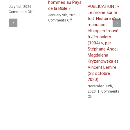
hommes au Pays
v
PUBLICATION : «
July 1st, 2026
|
de la Bible »
on
Le moine sur le
Comments Off
N
January 9th, 2021
|
raffiti in a Multilingual and Multigraphic Perspective
2
toit. Histoire d’un
on
Comments Off
O
manuscrit
Edition
éthiopien trouvé
scannée
:
à Jérusalem
« Les
(1904) », par
Premiers
Stéphane Ancel,
hommes
Magdalena
au
Kryzanowska et
Pays
Vincent Lemire
de
la
(22 octobre
Bible »
2020)
November 30th,
2020
|
Comments
on
Off
PUBLICATION
:
«
Le
moine
sur