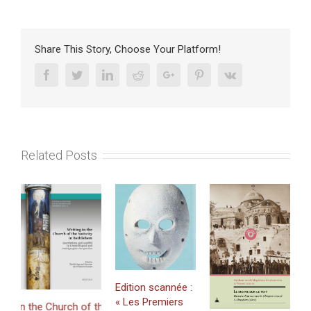
Proche-
Orient
sans
romantisme.
Share This Story, Choose Your Platform!
Journal
de
Facebook
Twitter
Linkedin
Reddit
Google+
Pinterest
Vk
voyage
de
Leopold
Weiss
Related Posts
P
F
Y
Edition scannée :
1
« Les Premiers
n the Church of the Nativity in Bethlehem. Inscriptions and Graffiti i
R