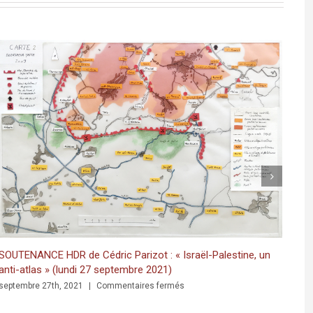
MÉD
juin
SOUTENANCE HDR de Cédric Parizot : « Israël-Palestine, un
anti-atlas » (lundi 27 septembre 2021)
sur
septembre 27th, 2021
|
Commentaires fermés
SOUTENANCE
HDR