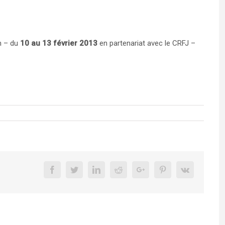
m – du
10 au 13 février 2013
en partenariat avec le CRFJ –
Facebook
Twitter
Linkedin
Reddit
Google+
Pinterest
Vk