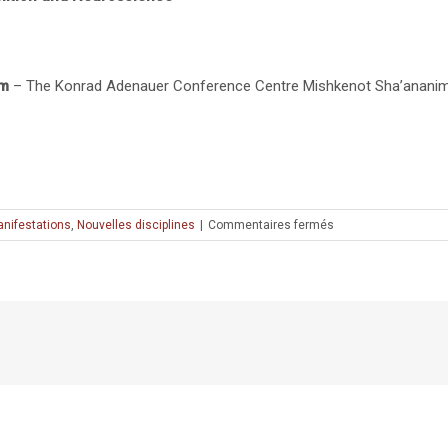
em
– The Konrad Adenauer Conference Centre Mishkenot Sha’anani
sur
nifestations
,
Nouvelles disciplines
|
Commentaires fermés
Colloque
« Music
and
brains:
The
Surprising
Link »