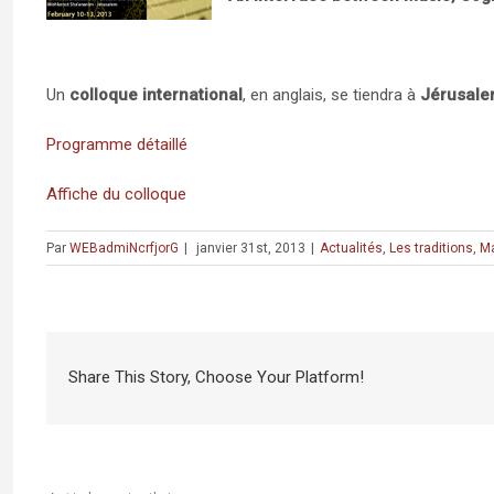
Un
colloque international
, en anglais, se tiendra à
Jérusal
Programme détaillé
Affiche du colloque
Par
WEBadmiNcrfjorG
|
janvier 31st, 2013
|
Actualités
,
Les traditions
,
Ma
Share This Story, Choose Your Platform!