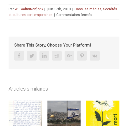
Par
WEBadmiNcrfjorG
|
juin 17th, 2013
|
Dans les médias
,
Sociétés
sur
et cultures contemporaines
|
Commentaires fermés
« Sortir
de
la
religion
en
Share This Story, Choose Your Platform!
Israël »
par
Facebook
Twitter
Linkedin
Reddit
Google+
Pinterest
Vk
Florence
Heymann
Articles similaires