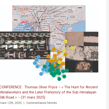
Graffiti in a Multilingual and Multigraphic Perspective
RENCE : Thomas Oliver Pryce – « The Hunt for Ancient
SOUTENAN
workers and the Later Prehistory of the Sub-Himalayan
anti-atla
Road » – (31 mars 2025)
septembre 
sur
2th, 2025
|
Commentaires fermés
CONFERENCE