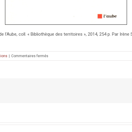
 de l’Aube, coll. « Bibliothèque des territoires », 2014, 254 p. Par I
sur
tions
|
Commentaires fermés
Parution
:
Jérusalem
–
Bâtir
deux
villes
en
une