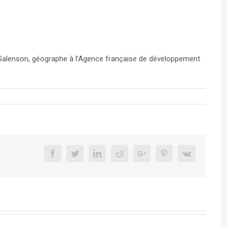
rène Salenson, géographe à l’Agence française de développement
Facebook
Twitter
Linkedin
Reddit
Google+
Pinterest
Vk