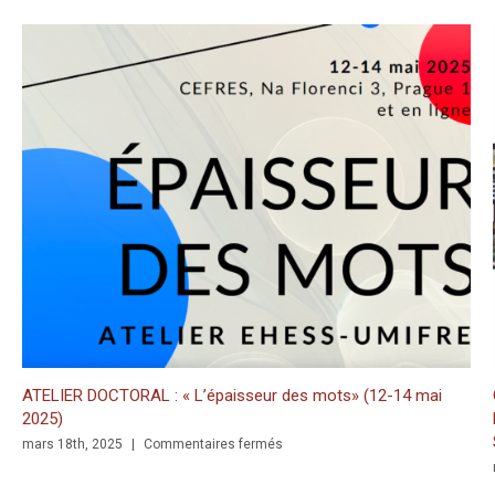
 Writing in the Church of the Nativity in Bethlehem. Inscriptions and 
ELIER DOCTORAL : « L’épaisseur des mots» (12-14 mai
CONFE
25)
Metal
Silk 
sur
rs 18th, 2025
|
Commentaires fermés
ATELIER
mars 1
DOCTORAL