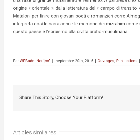
una fase di grande mutamento e fermento. A partireda uno sguard
origine « orientale »: dalla letteratura del « campo di transito
Matalon, per finire con giovani poeti e romanzieri corre Almog Be
interpreta così le narrazioni e le memorie dei mizrahim come u
questo paese e l’ebraismo alla civiltà arabo-musulrnana.
Par
WEBadmiNcrfjorG
|
septembre 20th, 2016
|
Ouvrages
,
Publications
|
Share This Story, Choose Your Platform!
Articles similaires