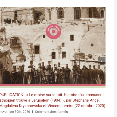
s and Graffiti in a Multilingual and Multigraphic Perspective
UBLICATION : « Le moine sur le toit. Histoire d’un manuscrit
PUBL
thiopien trouvé à Jérusalem (1904) », par Stéphane Ancel,
Rapp
agdalena Kryzanowska et Vincent Lemire (22 octobre 2020)
novem
sur
ovembre 30th, 2020
|
Commentaires fermés
PUBLICATION