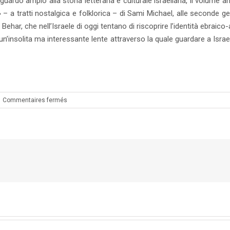
o ampio alla storia letteraria e culturale israeliana, il volume anali
 » – a tratti nostalgica e folklorica – di Sami Michael, alle seconde g
har, che nell’Israele di oggi tentano di riscoprire l’identità ebraico-
n’insolita ma interessante lente attraverso la quale guardare a Israel
sur
Commentaires fermés
La
letteratura
israeliana
mizrahi