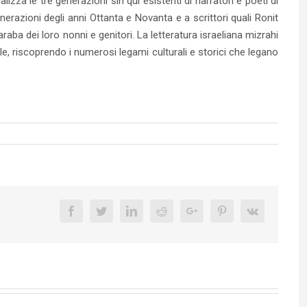
zza le tre generazioni sin qui esistenti di narratori e poeti di
enerazioni degli anni Ottanta e Novanta e a scrittori quali Ronit
araba dei loro nonni e genitori. La letteratura israeliana mizrahi
e, riscoprendo i numerosi legami culturali e storici che legano
Facebook
Twitter
Linkedin
Reddit
Google+
Pinterest
Vk