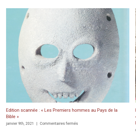
EASED: Writing in the Church of the Nativity in Bethlehem. Inscription
Edition scannée : « Les Premiers hommes au Pays de la
P
Bible »
é
M
sur
janvier 9th, 2021
|
Commentaires fermés
ctive
Edition
n
scannée