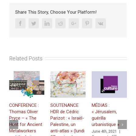
doctoral
Paris
Share This Story, Choose Your Platform!
–
Jérusalem
Facebook
Twitter
Linkedin
Reddit
Google+
Pinterest
Vk
Related Posts
CONFERENCE :
SOUTENANCE
MÉDIAS :
M
Thomas Oliver
HDR de Cédric
« Jérusalem,
P
Pryce – « The
Parizot : « Israël-
guérilla
d
Hunt for Ancient
Palestine, un
urbanistique »
s
Metalworkers
anti-atlas » (lundi
June 4th, 2021
|
J