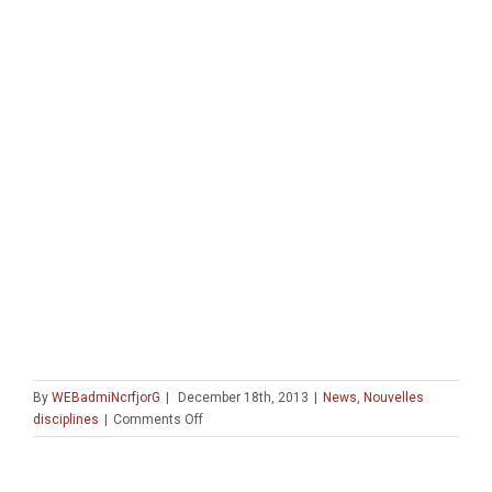
By
WEBadmiNcrfjorG
|
December 18th, 2013
|
News
,
Nouvelles
on
disciplines
|
Comments Off
Séminaire
du
Collège