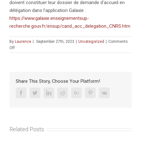
doivent constituer leur dossier de demande d’accueil en
délégation dans l’application Galaxie :
https://www.galaxie.enseignementsup-
recherche.gouv.fr/ensup/cand_acc_delegation_CNRS.htm
By
Laurence
|
September 27th, 2023
|
Uncategorized
|
Comments
on
Off
MOBILITÉS
:
Accueil
en
délégation
Share This Story, Choose Your Platform!
2024-
2025
Facebook
Twitter
Linkedin
Reddit
Google+
Pinterest
Vk
au
CRFJ
(deadline
20
octobre
Related Posts
2023).