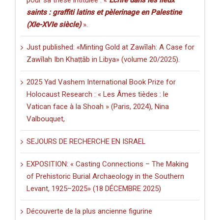
pour sa thèse intitulée : «
Écrire dans les lieux
saints : graffiti latins et pèlerinage en Palestine
(XIe-XVIe siècle)
».
Just published: «Minting Gold at Zawīlah: A Case for
Zawīlah Ibn Khaṭṭāb in Libya» (volume 20/2025).
2025 Yad Vashem International Book Prize for
Holocaust Research : « Les Âmes tièdes : le
Vatican face à la Shoah » (Paris, 2024), Nina
Valbouquet,
SEJOURS DE RECHERCHE EN ISRAEL
EXPOSITION: « Casting Connections – The Making
of Prehistoric Burial Archaeology in the Southern
Levant, 1925–2025» (18 DÉCEMBRE 2025)
Découverte de la plus ancienne figurine