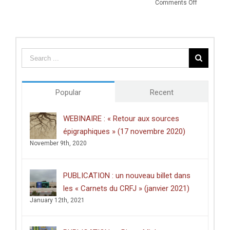
on
Comments Off
Prix
de
thèse
du
Centre
des
études
doctorales
de
Popular
Recent
l’Université
de
Poitiers
WEBINAIRE : « Retour aux sources
décerné
épigraphiques » (17 novembre 2020)
à
Clément
November 9th, 2020
Dussart,
pour
sa
PUBLICATION : un nouveau billet dans
thèse
intitulée
les « Carnets du CRFJ » (janvier 2021)
:
January 12th, 2021
«
Écrire
dans
les