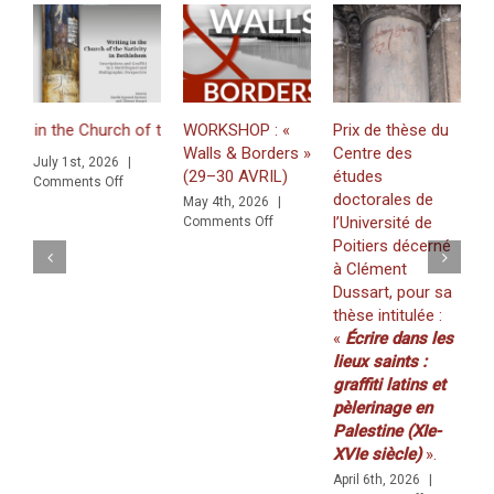
n the Church of the Nativity in Bethlehem. Inscriptions and Graffiti i
WORKSHOP : «
Prix de thèse du
J
Walls & Borders »
Centre des
«
July 1st, 2026
|
(29–30 AVRIL)
études
Z
on
Comments Off
doctorales de
f
raffiti in a Multilingual and Multigraphic Perspective
May 4th, 2026
|
on
l’Université de
K
Comments Off
WORKSHOP
Poitiers décerné
(
:
à Clément
2
«
Dussart, pour sa
M
Walls
thèse intitulée :
C
&
«
Écrire dans les
Borders
»
lieux saints :
(29–
graffiti latins et
30
pèlerinage en
AVRIL)
Palestine (XIe-
XVIe siècle)
».
April 6th, 2026
|