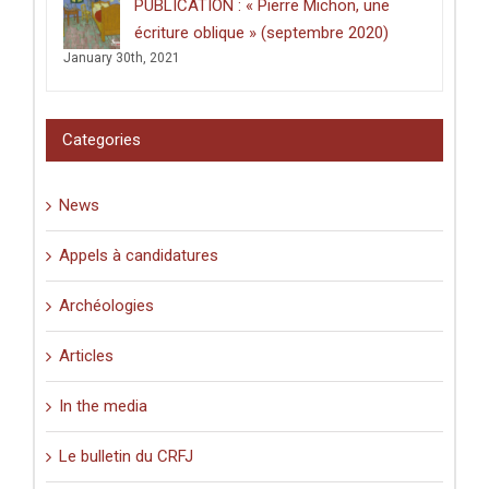
PUBLICATION : « Pierre Michon, une
lieux
saints
écriture oblique » (septembre 2020)
:
January 30th, 2021
graffiti
latins
et
pèlerinage
Categories
en
Palestine
(XIe-
News
XVIe
siècle)
».
Appels à candidatures
Archéologies
Articles
In the media
Le bulletin du CRFJ