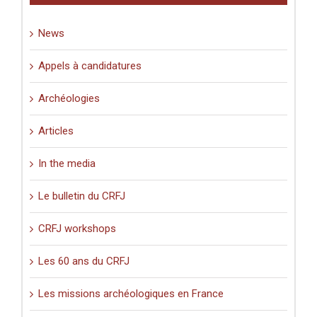
Palestine
(XIe-
News
XVIe
siècle)
».
Appels à candidatures
Archéologies
Articles
In the media
Le bulletin du CRFJ
CRFJ workshops
Les 60 ans du CRFJ
Les missions archéologiques en France