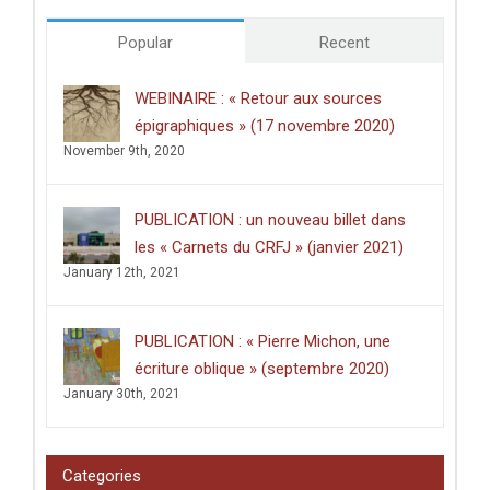
doctorales
de
Popular
Recent
l’Université
de
Poitiers
WEBINAIRE : « Retour aux sources
décerné
épigraphiques » (17 novembre 2020)
à
Clément
November 9th, 2020
Dussart,
pour
sa
PUBLICATION : un nouveau billet dans
thèse
intitulée
les « Carnets du CRFJ » (janvier 2021)
:
January 12th, 2021
«
Écrire
dans
les
PUBLICATION : « Pierre Michon, une
lieux
saints
écriture oblique » (septembre 2020)
:
January 30th, 2021
graffiti
latins
et
pèlerinage
Categories
en