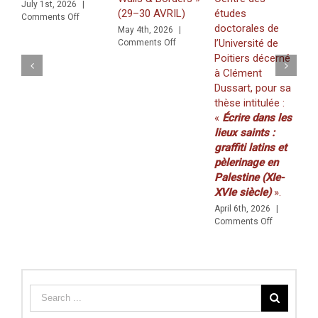
July 1st, 2026
|
(29–30 AVRIL)
études
Z
on
Comments Off
doctorales de
f
raffiti in a Multilingual and Multigraphic Perspective
May 4th, 2026
|
on
l’Université de
K
Comments Off
WORKSHOP
Poitiers décerné
(
:
à Clément
2
«
Dussart, pour sa
M
Walls
thèse intitulée :
C
&
«
Écrire dans les
Borders
»
lieux saints :
(29–
graffiti latins et
30
pèlerinage en
AVRIL)
Palestine (XIe-
XVIe siècle)
».
April 6th, 2026
|
on
Comments Off
Prix
de
thèse
du
Centre
des
études