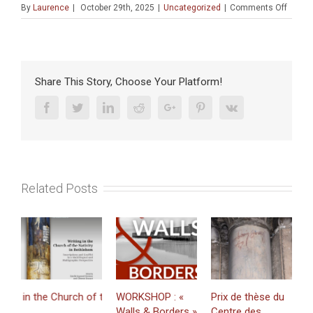
on
By
Laurence
|
October 29th, 2025
|
Uncategorized
|
Comments Off
CONFE
«
The
Makin
of
Share This Story, Choose Your Platform!
Chain
Opérat
Facebook
Twitter
Linkedin
Reddit
Google+
Pinterest
Vk
in
the
French
Resea
Tradit
Related Posts
Specia
(4
NOVE
2025
-16:00
–
17:30)
n the Church of the Nativity in Bethlehem. Inscriptions and Graffiti i
WORKSHOP : «
Prix de thèse du
J
Walls & Borders »
Centre des
«