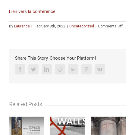
Lien vers la conférence
on
By
Laurence
|
February 8th, 2022
|
Uncategorized
|
Comments Off
CONFÉ
:
Estelle
Ingrand
Varenn
Share This Story, Choose Your Platform!
(CRFJ)
–
Facebook
Twitter
Linkedin
Reddit
Google+
Pinterest
Vk
«
Écrire
en
Françai
au
Related Posts
Royau
Latin
de
Jérusa
»
–