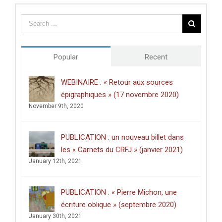
du
Centre
des
études
doctorales
de
Popular
Recent
l’Université
de
Poitiers
WEBINAIRE : « Retour aux sources
décerné
épigraphiques » (17 novembre 2020)
à
Clément
November 9th, 2020
Dussart,
pour
sa
PUBLICATION : un nouveau billet dans
thèse
intitulée
les « Carnets du CRFJ » (janvier 2021)
:
January 12th, 2021
«
Écrire
dans
les
PUBLICATION : « Pierre Michon, une
lieux
saints
écriture oblique » (septembre 2020)
:
January 30th, 2021
graffiti