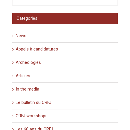
latins
et
pèlerinage
Categories
en
Palestine
(XIe-
News
XVIe
siècle)
».
Appels à candidatures
Archéologies
Articles
In the media
Le bulletin du CRFJ
CRFJ workshops
Les 60 ans du CRFJ