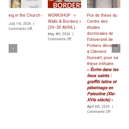
(9
décemb
g in the Church of the Nativity in Bethlehem. Inscriptions and Graffit
WORKSHOP : «
Prix de thèse du
J
2021)
Walls & Borders »
Centre des
«
July 1st, 2026
|
(29–30 AVRIL)
études
Z
on
Comments Off
doctorales de
f
nd Graffiti in a Multilingual and Multigraphic Perspective
May 4th, 2026
|
on
l’Université de
K
Comments Off
WORKSHOP
Poitiers décerné
(
:
à Clément
2
«
Dussart, pour sa
M
Walls
thèse intitulée :
C
&
«
Écrire dans les
Borders
»
lieux saints :
(29–
graffiti latins et
30
pèlerinage en
AVRIL)
Palestine (XIe-
XVIe siècle)
».
April 6th, 2026
|
on
Comments Off
Prix
de
thèse