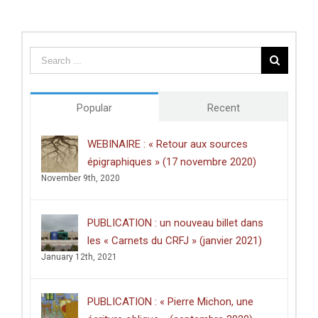
de
thèse
du
Centre
des
études
doctorales
de
Popular
Recent
l’Université
de
Poitiers
WEBINAIRE : « Retour aux sources
décerné
épigraphiques » (17 novembre 2020)
à
Clément
November 9th, 2020
Dussart,
pour
sa
PUBLICATION : un nouveau billet dans
thèse
intitulée
les « Carnets du CRFJ » (janvier 2021)
:
January 12th, 2021
«
Écrire
dans
les
PUBLICATION : « Pierre Michon, une
lieux
saints