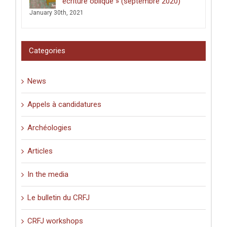
écriture oblique » (septembre 2020)
:
January 30th, 2021
graffiti
latins
et
pèlerinage
Categories
en
Palestine
(XIe-
News
XVIe
siècle)
».
Appels à candidatures
Archéologies
Articles
In the media
Le bulletin du CRFJ
CRFJ workshops