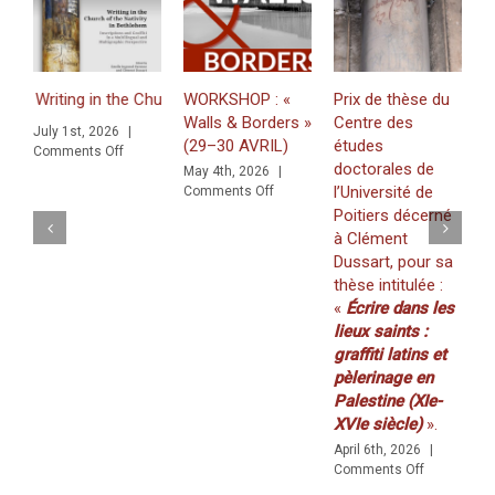
iting in the Church of the Nativity in Bethlehem. Inscriptions and Gr
WORKSHOP : «
Prix de thèse du
J
Walls & Borders »
Centre des
«
July 1st, 2026
|
(29–30 AVRIL)
études
Z
on
Comments Off
doctorales de
f
ons and Graffiti in a Multilingual and Multigraphic Perspective
May 4th, 2026
|
on
l’Université de
K
Comments Off
WORKSHOP
Poitiers décerné
(
:
à Clément
2
«
Dussart, pour sa
M
Walls
thèse intitulée :
C
&
«
Écrire dans les
Borders
»
lieux saints :
(29–
graffiti latins et
30
pèlerinage en
AVRIL)
Palestine (XIe-
XVIe siècle)
».
April 6th, 2026
|
on
Comments Off
Prix