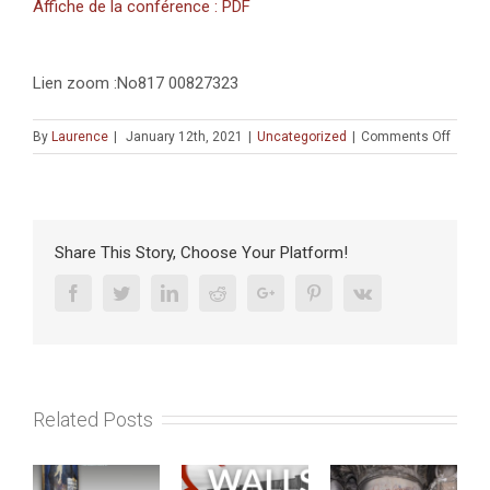
Affiche de la conférence : PDF
Lien zoom :No817 00827323
on
By
Laurence
|
January 12th, 2021
|
Uncategorized
|
Comments Off
CONF
:
«
Atlit,
From
Share This Story, Choose Your Platform!
the
Crusa
Facebook
Twitter
Linkedin
Reddit
Google+
Pinterest
Vk
cemet
to
the
new
excav
Related Posts
»
(18
janvier
2021)