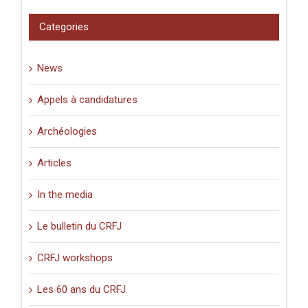
et
pèlerinage
Categories
en
Palestine
(XIe-
News
XVIe
siècle)
».
Appels à candidatures
Archéologies
Articles
In the media
Le bulletin du CRFJ
CRFJ workshops
Les 60 ans du CRFJ