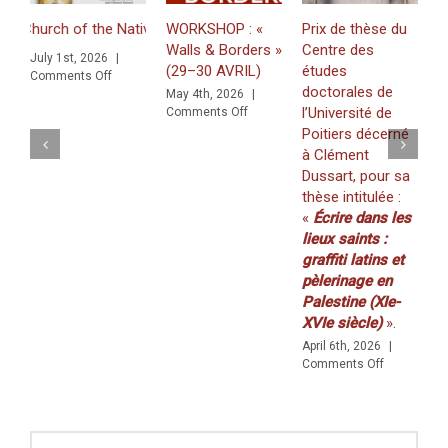
e Nativity in Bethlehem. Inscriptions and Graffiti in a Multilingual a
WORKSHOP : «
Prix de thèse du
Just pub
Walls & Borders »
Centre des
«Minting
y 1st, 2026
|
(29–30 AVRIL)
études
Zawīlah:
on
mments Off
doctorales de
for Zawī
ual and Multigraphic Perspective
May 4th, 2026
|
on
l’Université de
Khaṭṭāb i
Comments Off
WORKSHOP
Poitiers décerné
(volume
:
à Clément
20/2025)
«
Dussart, pour sa
March 19t
Walls
thèse intitulée :
Comments
&
«
Écrire dans les
Borders
»
lieux saints :
(29–
graffiti latins et
30
pèlerinage en
AVRIL)
Palestine (XIe-
XVIe siècle)
».
April 6th, 2026
|
on
Comments Off
Prix
de
thèse
du