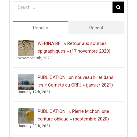
Centre
des
études
doctorales
de
Popular
Recent
l’Université
de
Poitiers
WEBINAIRE : « Retour aux sources
décerné
épigraphiques » (17 novembre 2020)
à
Clément
November 9th, 2020
Dussart,
pour
sa
PUBLICATION : un nouveau billet dans
thèse
intitulée
les « Carnets du CRFJ » (janvier 2021)
:
January 12th, 2021
«
Écrire
dans
les
PUBLICATION : « Pierre Michon, une
lieux
saints
écriture oblique » (septembre 2020)
:
January 30th, 2021
graffiti
latins