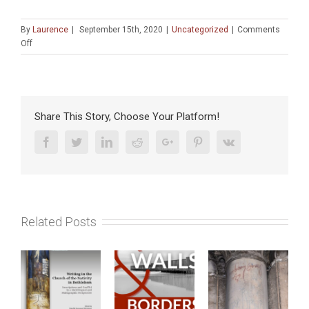
By
Laurence
|
September 15th, 2020
|
Uncategorized
|
Comments
on
Off
APPEL
À
CANDIDATURES
:
Atlas
Share This Story, Choose Your Platform!
2021
–
Facebook
Twitter
Linkedin
Reddit
Google+
Pinterest
Vk
France
>
Israël
et
Jérusalem
Related Posts
|
Séjour
de
recherche
postdoctoral