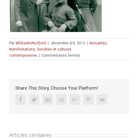
Par
WEBadmiNcrfjorG
|
décembre 3rd, 2012
|
Actualités
,
Manifestations
,
Sociétés et cultures
sur
contemporaines
|
Commentaires fermés
Conférence
« Ni
Juifs
ni
Arabes,
Share This Story, Choose Your Platform!
Israéliens
et
Facebook
Twitter
Linkedin
Reddit
Google+
Pinterest
Vk
Musulmans:
les
Tcherkesses
d’Israël »
–
Articles similaires
Eléonore