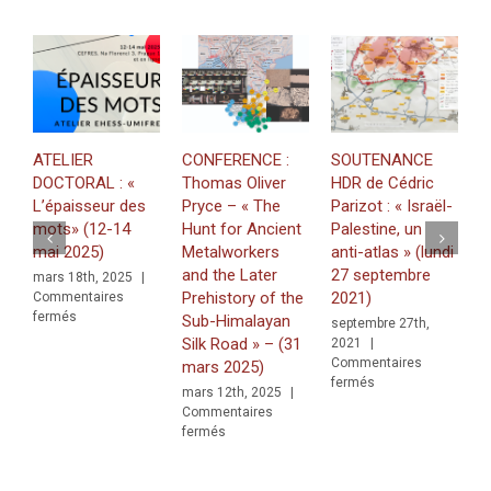
MERZA
ATELIER
CONFERENCE :
SOUTENANCE
M
DOCTORAL : «
Thomas Oliver
HDR de Cédric
«
L’épaisseur des
Pryce – « The
Parizot : « Israël-
g
mots» (12-14
Hunt for Ancient
Palestine, un
u
mai 2025)
Metalworkers
anti-atlas » (lundi
j
and the Later
27 septembre
C
mars 18th, 2025
|
f
Prehistory of the
2021)
Commentaires
sur
fermés
Sub-Himalayan
septembre 27th,
ATELIER
Silk Road » – (31
2021
|
DOCTORAL
Commentaires
mars 2025)
:
sur
fermés
mars 12th, 2025
|
«
SOUTENANCE
Commentaires
L’épaisseur
HDR
sur
fermés
des
de
CONFERENCE
mots»
Cédric
:
(12-
Parizot
Thomas