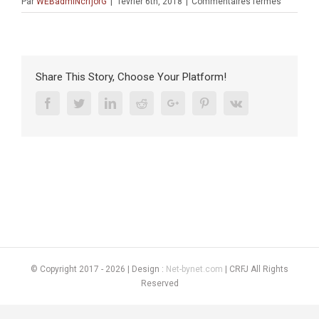
sur
Par
WEBadmiNcrfjorG
|
février 6th, 2018
|
Commentaires fermés
Conféren
Share This Story, Choose Your Platform!
Facebook
Twitter
Linkedin
Reddit
Google+
Pinterest
Vk
© Copyright 2017 -
2026 | Design :
Net-bynet.com
| CRFJ All Rights
Reserved