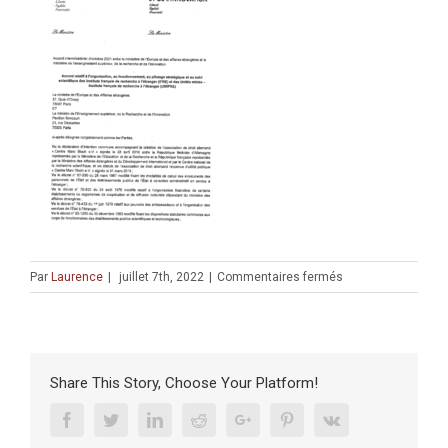
sur
Par
Laurence
|
juillet 7th, 2022
|
Commentaires fermés
Accord
2021
MEAE-
MESRI
relatif
Share This Story, Choose Your Platform!
aux
UMIFRE
Facebook
Twitter
Linkedin
Reddit
Google+
Pinterest
Vk