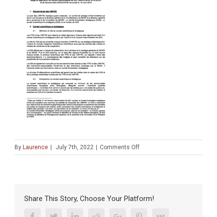
on
By
Laurence
|
July 7th, 2022
|
Comments Off
Règlement
des
conseils
scientifiques
et
Share This Story, Choose Your Platform!
stratégiques
des
Facebook
Twitter
Linkedin
Reddit
Google+
Pinterest
Vk