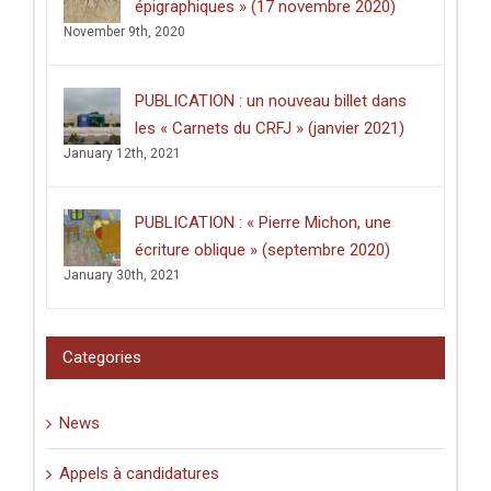
épigraphiques » (17 novembre 2020)
quartier
maghrébin
November 9th, 2020
de
Jérusalem
PUBLICATION : un nouveau billet dans
les « Carnets du CRFJ » (janvier 2021)
January 12th, 2021
PUBLICATION : « Pierre Michon, une
écriture oblique » (septembre 2020)
January 30th, 2021
Categories
News
Appels à candidatures