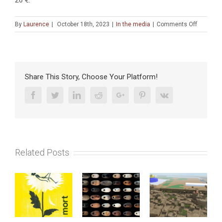
26 €.
on
By
Laurence
|
October 18th, 2023
|
In the media
|
Comments Off
«
En
transfor
la
Terre
Share This Story, Choose Your Platform!
sainte
en
Facebook
Twitter
Linkedin
Reddit
Google+
Pinterest
Vk
terre-
patrie,
l’archéol
a
permis
Related Posts
de
fabriquer
la
nation
d’Israël
»