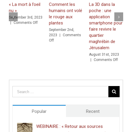
Comment les
La 3D dans la
MÉDIAS :
D
humains ont volé
poche : une
« Jérusalem,
d
le rouge aux
application
guérilla
d
plantes
smartphone pour
urbanistique »
l
faire revivre le
r
September 2nd,
June 4th, 2021
|
quartier
on
E
2023
|
Comments
Comments Off
on
MÉDIAS
Off
maghrébin de
J
Comment
:
Jérusalem
O
les
« Jérusale
|
August 31st, 2023
humains
guérilla
on
|
Comments Off
ont
urbanistiqu
La
volé
3D
le
dans
rouge
la
aux
poche
plantes
:
une
application
smartphone
Popular
Recent
pour
faire
revivre
WEBINAIRE : « Retour aux sources
le