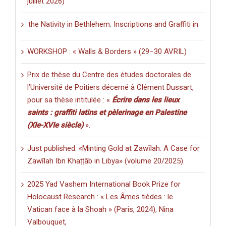
juillet 2026)
ativity in Bethlehem. Inscriptions and Graffiti in a Multilingual and
WORKSHOP : « Walls & Borders » (29–30 AVRIL)
Prix de thèse du Centre des études doctorales de
l’Université de Poitiers décerné à Clément Dussart,
pour sa thèse intitulée : «
Écrire dans les lieux
saints : graffiti latins et pèlerinage en Palestine
(XIe-XVIe siècle)
».
Just published: «Minting Gold at Zawīlah: A Case for
Zawīlah Ibn Khaṭṭāb in Libya» (volume 20/2025).
2025 Yad Vashem International Book Prize for
Holocaust Research : « Les Âmes tièdes : le
Vatican face à la Shoah » (Paris, 2024), Nina
Valbouquet,