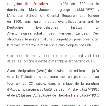
française de Jérusalem
, est créée en 1890 par le
dominicain Marie-Joseph Lagrange
[1855-1938]
;
l’American School of Oriental Research est fondée
en 1900, ainsi qu’un institut évangélique allemand, le
Deutsches Evangelisches Institut für
Altertumswissenschaft des Heiligen Landes. Ces
structures témoignent d’une compétition pour préempter
le terrain et mettre la main sur le plus d’objets possible.
Comment le mouvement sioniste naissant va-t-il lui
aussi se joindre à cette dynamique archéologique ?
Avec l’émigration (
aliya
) de dizaines de milliers de juifs
vers la Palestine, le sionisme est en plein essor au
.
tournant du XX
siècle, dans le sillage de la parution
d’
Autoémancipation !
[1882]
, de Léon Pinsker
[1821-1891]
,
et de
L’Etat des Juifs [1896]
, de
Theodor Herzl
[1860-1904]
.