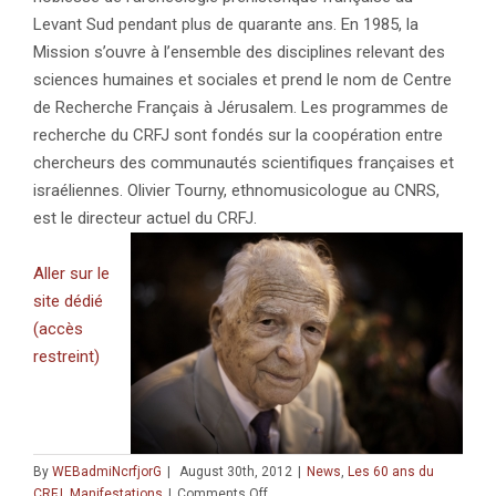
Levant Sud pendant plus de quarante ans. En 1985, la
Mission s’ouvre à l’ensemble des disciplines relevant des
sciences humaines et sociales et prend le nom de Centre
de Recherche Français à Jérusalem. Les programmes de
recherche du CRFJ sont fondés sur la coopération entre
chercheurs des communautés scientifiques françaises et
israéliennes. Olivier Tourny, ethnomusicologue au CNRS,
est le directeur actuel du CRFJ.
Aller sur le
site dédié
(accès
restreint)
By
WEBadmiNcrfjorG
|
August 30th, 2012
|
News
,
Les 60 ans du
on
CRFJ
,
Manifestations
|
Comments Off