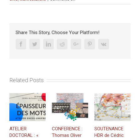
Célébration
des
60
ans
du
Share This Story, Choose Your Platform!
CRFJ
Facebook
Twitter
Linkedin
Reddit
Google+
Pinterest
Vk
Related Posts
ATELIER
CONFERENCE :
SOUTENANCE
M
DOCTORAL : «
Thomas Oliver
HDR de Cédric
«